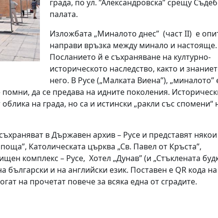
града, по ул. ”Александровска” срещу Съде
палата.
Изложбата „Миналото днес” (част II) е опит
направи връзка между минало и настояще.
Посланието й е съхраняване на културно-
историческото наследство, както и знаниет
него. В Русе („Малката Виена”), „миналото” 
се помни, да се предава на идните поколения. Историчес
 облика на града, но са и истински „ракли със спомени“ 
съхраняват в Държавен архив – Русе и представят някои
поща”, Католическата църква „Св. Павел от Кръста”,
щен комплекс – Русе, Хотел „Дунав” (и „Стъклената будк
х на български и на английски език. Поставен е QR кода на
гат на прочетат повече за всяка една от сградите.