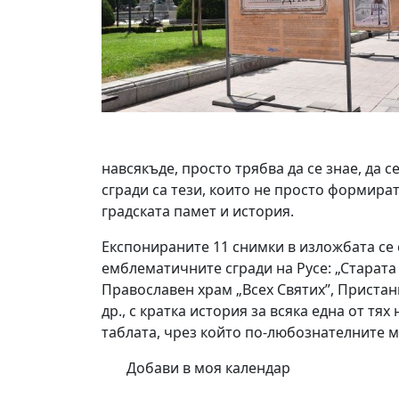
навсякъде, просто трябва да се знае, да 
сгради са тези, които не просто формират
градската памет и история.
Експонираните 11 снимки в изложбата се 
емблематичните сгради на Русе: „Старата 
Православен храм „Всех Святих”, Пристани
др., с кратка история за всяка една от тя
таблата, чрез който по-любознателните мо
Добави в моя календар