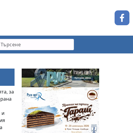
та, за
ирана
 и
ия
а