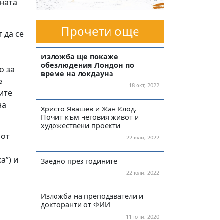
бната
Прочети още
 да се
Изложба ще покаже
обезлюдения Лондон по
о за
време на локдауна
е
18 окт, 2022
ките
на
Христо Явашев и Жан Клод.
Почит към неговия живот и
художествени проекти
 от
22 юли, 2022
а”) и
Заедно през годините
22 юли, 2022
Изложба на преподаватели и
докторанти от ФИИ
11 юни, 2020