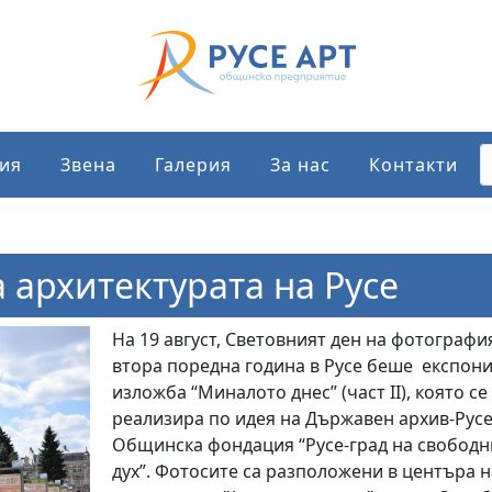
ия
Звена
Галерия
За нас
Контакти
 архитектурата на Русе
На 19 август, Световният ден на фотография
втора поредна година в Русе беше експон
изложба “Миналото днес” (част II), която се
реализира по идея на Държавен архив-Русе
Общинска фондация “Русе-град на свободн
дух”. Фотосите са разположени в центъра н