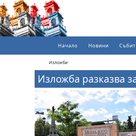
Начало
Новини
Събит
Изложби
Изложба разказва за