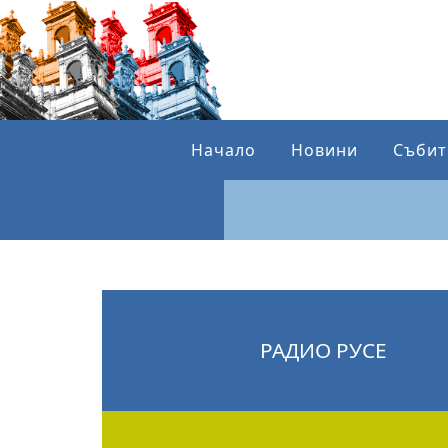
Начало
Новини
Събит
РАДИО РУСЕ