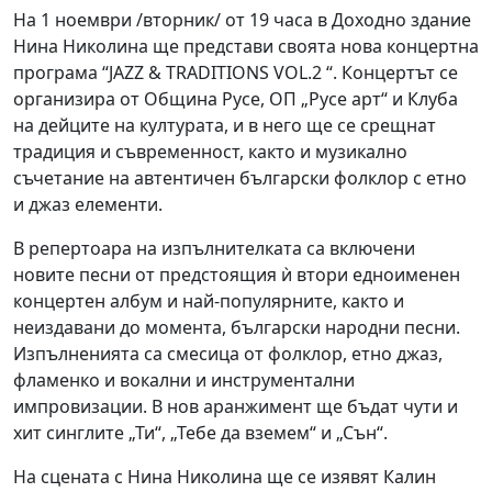
На 1 ноември /вторник/ от 19 часа в Доходно здание
Нина Николина ще представи своята нова концертна
програма “JAZZ & TRADITIONS VOL.2 “. Концертът се
организира от Община Русе, ОП „Русе арт“ и Клуба
на дейците на културата, и в него ще се срещнат
традиция и съвременност, както и музикално
съчетание на автентичен български фолклор с етно
и джаз елементи.
В репертоара на изпълнителката са включени
новите песни от предстоящия ѝ втори едноименен
концертен албум и най-популярните, както и
неиздавани до момента, български народни песни.
Изпълненията са смесица от фолклор, етно джаз,
фламенко и вокални и инструментални
импровизации. В нов аранжимент ще бъдат чути и
хит синглите „Ти“, „Тебе да вземем“ и „Сън“.
На сцената с Нина Николина ще се изявят Калин