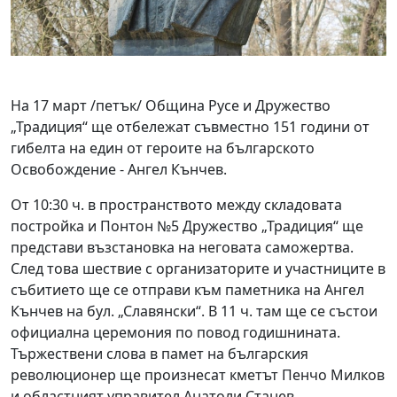
На 17 март /петък/ Община Русе и Дружество
„Традиция“ ще отбележат съвместно 151 години от
гибелта на един от героите на българското
Освобождение - Ангел Кънчев.
От 10:30 ч. в пространството между складовата
постройка и Понтон №5 Дружество „Традиция“ ще
представи възстановка на неговата саможертва.
След това шествие с организаторите и участниците в
събитието ще се отправи към паметника на Ангел
Кънчев на бул. „Славянски“. В 11 ч. там ще се състои
официална церемония по повод годишнината.
Тържествени слова в памет на българския
революционер ще произнесат кметът Пенчо Милков
и областният управител Анатоли Станев.