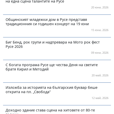
на една сцена талантите на Русе
20 юни, 2026
Общинският младежки дом в Русе представя
традиционния си годишен концерт на 19 юни
15 юни, 2026
Биг Бенд, рок групи и надпревара на Мото рок фест
Русе 2026
09 юни, 2026
С богата програма Русе ще чества Деня на светите
братя Кирил и Методий
20 май, 2026
Изложба за историята на българския буквар беше
открита на пл. „Свобода“
12 май, 2026
Доходно здание става сцена на хитовете от 80-те