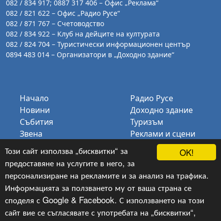
082 / 834 917; 0887 317 406 – Офис „Реклама“
082 / 821 622 – Офис „Радио Русе“
082 / 871 767 – Счетоводство
082 / 834 922 – Клуб на дейците на културата
082 / 824 704 – Туристически информационен център
0894 483 014 – Организатори в „Доходно здание“
Начало
Радио Русе
Новини
Доходно здание
Събития
Туризъм
Звена
Реклами и сцени
Галерия
КДК
Този сайт използва „бисквитки“ за
OK!
За нас
Биг Бенд Русе
предоставяне на услугите в него, за
Контакти
персонализиране на рекламите и за анализ на трафика.
Информацията за ползването му от ваша страна се
споделя с Google & Facebook. С използването на този
сайт вие се съгласявате с употребата на „бисквитки“,
Copyright © 2024-2026, v.1.11,
ОП „Русе Арт“
, Уеб