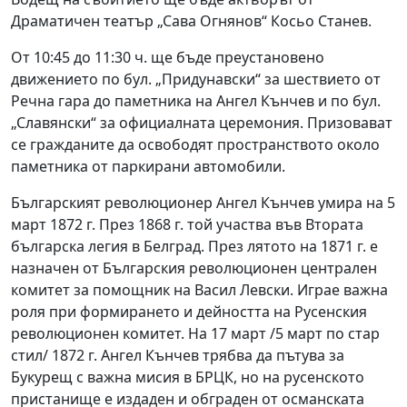
Драматичен театър „Сава Огнянов“ Косьо Станев.
От 10:45 до 11:30 ч. ще бъде преустановено
движението по бул. „Придунавски“ за шествието от
Речна гара до паметника на Ангел Кънчев и по бул.
„Славянски“ за официалната церемония. Призовават
се гражданите да освободят пространството около
паметника от паркирани автомобили.
Българският революционер Ангел Кънчев умира на 5
март 1872 г. През 1868 г. той участва във Втората
българска легия в Белград. През лятото на 1871 г. е
назначен от Българския революционен централен
комитет за помощник на Васил Левски. Играе важна
роля при формирането и дейността на Русенския
революционен комитет. На 17 март /5 март по стар
стил/ 1872 г. Ангел Кънчев трябва да пътува за
Букурещ с важна мисия в БРЦК, но на русенското
пристанище е издаден и обграден от османската