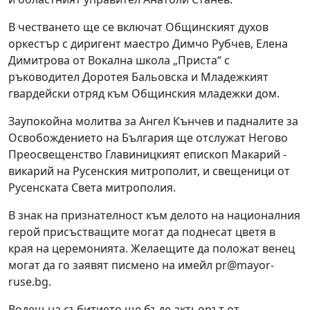
В честването ще се включат Общинският духов
оркестър с диригент маестро Димчо Рубчев, Елена
Димитрова от Вокална школа „Приста“ с
ръководител Доротея Бальовска и Младежкият
гвардейски отряд към Общинския младежки дом.
Заупокойна молитва за Ангел Кънчев и падналите за
Освобождението на България ще отслужат Негово
Преосвещенство Главиницкият епископ Макарий -
викарий на Русенския митрополит, и свещеници от
Русенската Света митрополия.
В знак на признателност към делото на националния
герой присъстващите могат да поднесат цветя в
края на церемонията. Желаещите да положат венец
могат да го заявят писмено на имейл pr@mayor-
ruse.bg.
Водещ на събитието ще бъде актьорът от