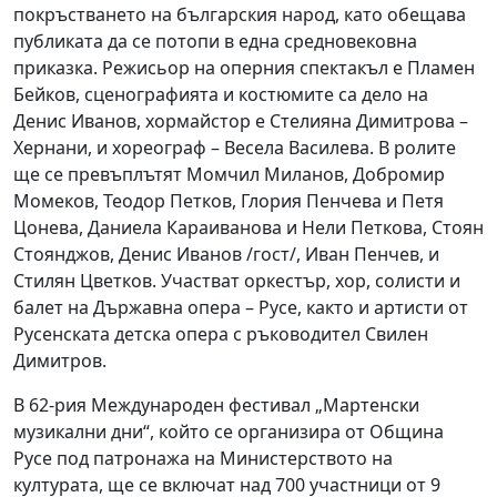
покръстването на българския народ, като обещава
публиката да се потопи в една средновековна
приказка. Режисьор на оперния спектакъл е Пламен
Бейков, сценографията и костюмите са дело на
Денис Иванов, хормайстор е Стелияна Димитрова –
Хернани, и хореограф – Весела Василева. В ролите
ще се превъплътят Момчил Миланов, Добромир
Момеков, Теодор Петков, Глория Пенчева и Петя
Цонева, Даниела Караиванова и Нели Петкова, Стоян
Стоянджов, Денис Иванов /гост/, Иван Пенчев, и
Стилян Цветков. Участват оркестър, хор, солисти и
балет на Държавна опера – Русе, както и артисти от
Русенската детска опера с ръководител Свилен
Димитров.
В 62-рия Международен фестивал „Мартенски
музикални дни“, който се организира от Община
Русе под патронажа на Министерството на
културата, ще се включат над 700 участници от 9