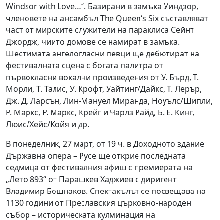
Windsor with Love…“. Базирани в замъка Уиндзор,
членовете на ансамбъл The Queen‘s Six съставляват
част от мирските служители на параклиса Сейнт
Джордж, чиито домове се намират в замъка.
Шестимата ангелогласни певци ще дебютират на
фестивалната сцена с богата палитра от
първокласни вокални произведения от У. Бърд, Т.
Морли, Т. Талис, У. Крофт, Уайтинг/Дайкс, Т. Лерър,
Дж. Д. Ларсън, Лин-Мануел Миранда, Ноуълс/Шипли,
Р. Маркс, Р. Маркс, Крейг и Чарлз Райд, Б. Е. Кинг,
Люис/Хейс/Койя и др.
В понеделник, 27 март, от 19 ч. в Доходното здание
Държавна опера – Русе ще открие последната
седмица от фестивалния афиш с премиерата на
„Лето 893“ от Парашкев Хаджиев с диригент
Владимир Бошнаков. Спектакълът се посвещава на
1130 години от Преславския църковно-народен
събор – историческата кулминация на