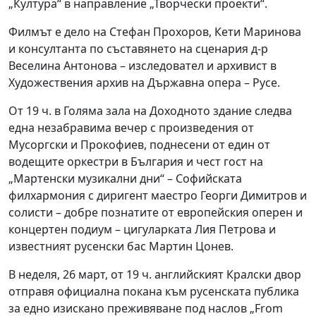
„Култура“ в направление „Творчески проекти“.
Филмът е дело на Стефан Прохоров, Кети Маринова
и консултанта по съставянето на сценария д-р
Веселина Антонова – изследовател и архивист в
Художествения архив на Държавна опера – Русе.
От 19 ч. в Голяма зала на Доходното здание следва
една незабравима вечер с произведения от
Мусоргски и Прокофиев, поднесени от един от
водещите оркестри в България и чест гост на
„Мартенски музикални дни“ – Софийската
филхармония с диригент маестро Георги Димитров и
солисти – добре познатите от европейския оперен и
концертен подиум – цигуларката Лия Петрова и
известният русенски бас Мартин Цонев.
В неделя, 26 март, от 19 ч. английският Кралски двор
отправя официална покана към русенската публика
за едно изискано преживяване под наслов „From