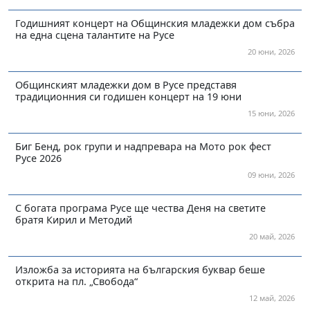
Годишният концерт на Общинския младежки дом събра
на една сцена талантите на Русе
20 юни, 2026
Общинският младежки дом в Русе представя
традиционния си годишен концерт на 19 юни
15 юни, 2026
Биг Бенд, рок групи и надпревара на Мото рок фест
Русе 2026
09 юни, 2026
С богата програма Русе ще чества Деня на светите
братя Кирил и Методий
20 май, 2026
Изложба за историята на българския буквар беше
открита на пл. „Свобода“
12 май, 2026