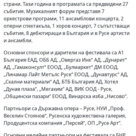
страни. Тази година в програмата са предвидени 27
събития. Музикалният форум представя 7
оркестрови програми, 11 ансамблови концерта, 2
оперни спектакъла, 1 хоров концерт, 7 съпътстващи
събития, 8 дебютиращи в България и в Русе артисти
и ансамбли.
Основни спонсори и дарители на фестивала са А1
България ЕАД, ОББ АД, „Овергаз Инк“ АД, „Дунарит“
АД, „Гамаконсулт“ ЕООД, „Булмаркет“ ДМ ЕООД,
„Линамар Лайт Метълс Русе“ ЕООД, „Дунавтурс“ АД,
„Скални материали“ АД, БТБ България АД, Хотел
„Дунав плаза“, „Мегахим“ АД, ВИК ООД - Русе,
„Общински пазари“ ЕООД, Винарска изба „Нисово“.
Партньори са Държавна опера – Русе, НУИ „Проф.
Веселин Стоянов“, Русенска художествена галерия,
Продуцентска компания „Персей“, ОП „Русе Арт“.
Основни медийни партньори на фестивала са БНР,