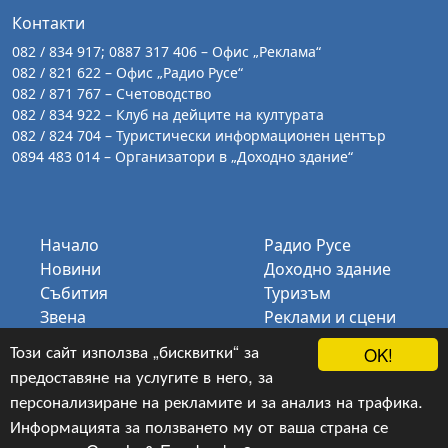
Контакти
082 / 834 917; 0887 317 406 – Офис „Реклама“
082 / 821 622 – Офис „Радио Русе“
082 / 871 767 – Счетоводство
082 / 834 922 – Клуб на дейците на културата
082 / 824 704 – Туристически информационен център
0894 483 014 – Организатори в „Доходно здание“
Начало
Радио Русе
Новини
Доходно здание
Събития
Туризъм
Звена
Реклами и сцени
Галерия
КДК
Този сайт използва „бисквитки“ за
OK!
За нас
Биг Бенд Русе
предоставяне на услугите в него, за
Контакти
персонализиране на рекламите и за анализ на трафика.
Информацията за ползването му от ваша страна се