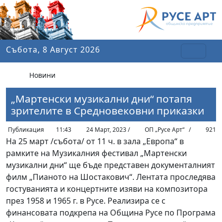
Събота, 8 Август 2026
Новини
„Мартенски музикални дни“ потапя
зрителите в Средновековни приказки
Публикация
11:43
24 Март, 2023 /
ОП „Русе Арт“
/
921
На 25 март /събота/ от 11 ч. в зала „Европа“ в
рамките на Музикалния фестивал „Мартенски
музикални дни“ ще бъде представен документалният
филм „Пианото на Шостакович“. Лентата проследява
гостуванията и концертните изяви на композитора
през 1958 и 1965 г. в Русе. Реализира се с
финансовата подкрепа на Община Русе по Програма