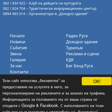
082 / 834 922 – Клуб на дейците на културата
082 / 824 704 – Туристически информационен център
0894 483 014 – Организатори в „Доходно здание“
Начало
Радио Русе
Новини
Доходно здание
Събития
Туризъм
Звена
Реклами и сцени
Галерия
КДК
За нас
Биг Бенд Русе
Контакти
Този сайт използва „бисквитки“ за
OK!
предоставяне на услугите в него, за
персонализиране на рекламите и за анализ на трафика.
Copyright © 2024-2026, v.1.11,
ОП „Русе Арт“
, Уеб
Информацията за ползването му от ваша страна се
Дизайн и програмиране :
Гейт.БГ ЕООД
споделя с Google & Facebook. С използването на този
сайт вие се съгласявате с употребата на „бисквитки“,