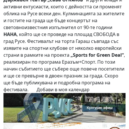
активни ентусиасти, които с дейността си променят
облика на Русе всеки ден. Кулминацията за жителите
и гостите на града ще бъде концертът на
световноизвестния изпълнител от 90-те години
НАНА
, който ще се проведе на площад СВОБОДА в
град Русе. Фестивалът на торта Гараш съвпада със
изявите на спортни клубове от няколко европейски
страни в рамките на проекта
„Sports for Green Deal“
,
реализиран по програма Еразъм+Спорт. По този
начин събитието ще събере още повече посетители
и ще се превърне в двоен празник за града. Скоро
ще бъде публикувана и подробна програма на
фестивала.
Добави в моя календар