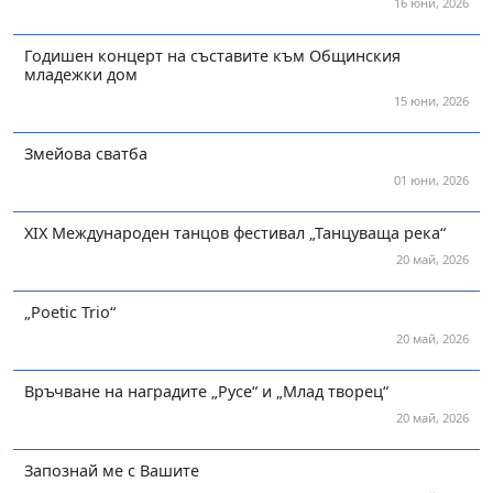
16 юни, 2026
Годишен концерт на съставите към Общинския
младежки дом
15 юни, 2026
Змейова сватба
01 юни, 2026
XIX Международен танцов фестивал „Танцуваща река“
20 май, 2026
„Poetic Trio“
20 май, 2026
Връчване на наградите „Русе“ и „Млад творец“
20 май, 2026
Запознай ме с Вашите