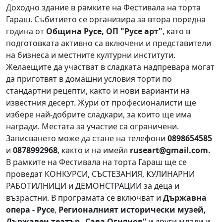
Доходно здание в рамките на Фестивала на торта
Гараш. Събитието се организира за втора поредна
година от
Община Русе, ОП "Русе арт"
, като в
подготовката активно са включени и представители
на бизнеса и местните културни институти.
Желаещите да участват в сладката надпревара могат
да приготвят в домашни условия торти по
стандартни рецепти, както и нови варианти на
известния десерт. Жури от професионалисти ще
избере най-добрите сладкари, за които ще има
награди. Местата за участие са ограничени.
Записването може да стане на телефони
0898654585
и
0878992968
, както и на имейл
ruseart@gmail.com.
В рамките на Фестивала на торта Гараш ще се
проведат КОНКУРСИ, СЪСТЕЗАНИЯ, КУЛИНАРНИ
РАБОТИЛНИЦИ и ДЕМОНСТРАЦИИ за деца и
възрастни. В програмата се включват и
Държавна
опера - Русе
,
Регионалният исторически музей,
Държавен театър „Сава Огнянов“
и други млади и