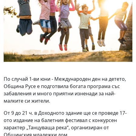
По случай 1-ви юни - Международен ден на детето,
Община Русе е подготвила богата програма със
забавления и много приятни изненади за най-
малките си жители.
От 9 до 21 ч. в Доходното здание ще се проведе 17-
ото издание на балетния фестивал с конкурсен
характер „Танцуваща река“, организиран от
Общинския младежки дом.