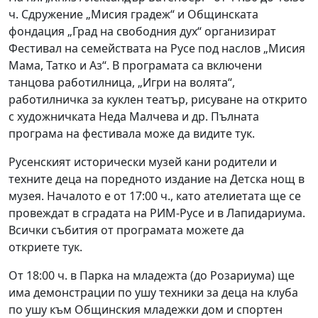
ч. Сдружение „Мисия градеж“ и Общинската
фондация „Град на свободния дух“ организират
Фестивал на семействата на Русе под наслов „Мисия
Мама, Татко и Аз“. В програмата са включени
танцова работилница, „Игри на волята“,
работилничка за куклен театър, рисуване на открито
с художничката Неда Малчева и др. Пълната
програма на фестивала може да видите
тук
.
Русенският исторически музей кани родители и
техните деца на поредното издание на Детска нощ в
музея. Началото е от 17:00 ч., като ателиетата ще се
провеждат в сградата на РИМ-Русе и в Лапидариума.
Всички събития от програмата можете да
откриете
тук
.
От 18:00 ч. в Парка на младежта (до Розариума) ще
има демонстрации по ушу техники за деца на клуба
по ушу към Общинския младежки дом и спортен