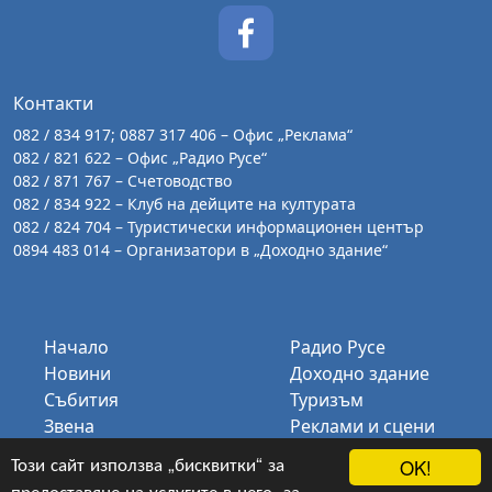
Контакти
082 / 834 917; 0887 317 406 – Офис „Реклама“
082 / 821 622 – Офис „Радио Русе“
082 / 871 767 – Счетоводство
082 / 834 922 – Клуб на дейците на културата
082 / 824 704 – Туристически информационен център
0894 483 014 – Организатори в „Доходно здание“
Начало
Радио Русе
Новини
Доходно здание
Събития
Туризъм
Звена
Реклами и сцени
Галерия
КДК
Този сайт използва „бисквитки“ за
OK!
За нас
Биг Бенд Русе
предоставяне на услугите в него, за