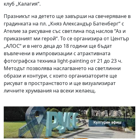
клуб „Калагия“.
Празникът на детето ще завърши на свечеряване в
градинката на пл. „Княз Александър Батенберг“ с
Ателие за рисуване със светлина под наслов “Аз и
приказният ми герой“. То се организира от Център
„АЛОС“ и в него деца до 18 години ще бъдат
въвлечени в импровизации с атрактивната
фотографска техника light-painting от 21 до 23 ч.
Методът позволява наслагването на светлинни
образи и контури, с които организаторите ще
рисуват в пространството и ще визуализират
личните хрумвания на всеки желаещ.