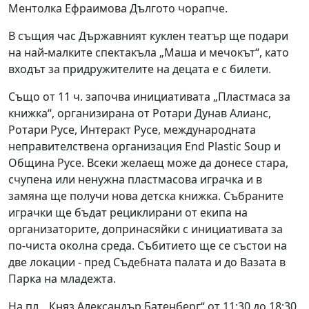
Ментолка Ефраимова Дългото чорапче.
В същия час Държавният куклен театър ще подари
на най-малките спектакъла „Маша и мечокът“, като
входът за придружителите на децата е с билети.
Също от 11 ч. започва инициативата „Пластмаса за
книжка“, организирана от Ротари Дунав Алианс,
Ротари Русе, Интеракт Русе, международната
неправителствена организация End Plastic Soup и
Община Русе. Всеки желаещ може да донесе стара,
счупена или ненужна пластмасова играчка и в
замяна ще получи нова детска книжка. Събраните
играчки ще бъдат рециклирани от екипа на
организаторите, допринасяйки с инициативата за
по-чиста околна среда. Събитието ще се състои на
две локации - пред Съдебната палата и до Вазата в
Парка на младежта.
На пл. „Княз Александър Батенберг“ от 11:30 до 18:30