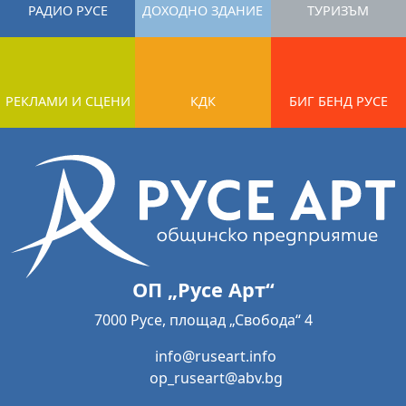
РАДИО РУСЕ
ДОХОДНО ЗДАНИЕ
ТУРИЗЪМ
РЕКЛАМИ И СЦЕНИ
КДК
БИГ БЕНД РУСЕ
ОП „Русе Арт“
7000 Русе, площад „Свобода“ 4
info@ruseart.info
op_ruseart@abv.bg