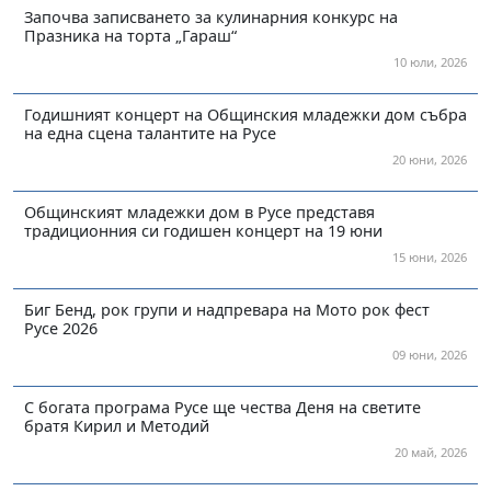
Започва записването за кулинарния конкурс на
Празника на торта „Гараш“
10 юли, 2026
Годишният концерт на Общинския младежки дом събра
на една сцена талантите на Русе
20 юни, 2026
Общинският младежки дом в Русе представя
традиционния си годишен концерт на 19 юни
15 юни, 2026
Биг Бенд, рок групи и надпревара на Мото рок фест
Русе 2026
09 юни, 2026
С богата програма Русе ще чества Деня на светите
братя Кирил и Методий
20 май, 2026