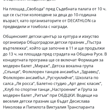
На площад „Свобода“ пред Съдебната палата от 10 ч.
ще се състои колоездене за деца до 10-годишна
възраст, като организаторите от DECATHLON са
предвидили и томбола с награди.
Общинският детски център за култура и изкуство
организира Общоградски детски празник „Пъстра
въртележка“, който ще започне в 11 и ще продължи
до 13 ч. на площада пред сградата на Община Русе. В
концертната програма ще се включат Формация за
модерен балет „Мираж“, Детска вокална група
„Слънце“, Фолклорен танцов ансамбъл „Здравец“,
Фолклорен ансамбъл „Русчуклийче“, Школата по
салса „Ля росса“, Балетно студио „Арт денс класик“,
„Клуб по спортни танци „Настроение“ и Група за
модерен балет „Ритъм“ при ОбДЦКИ. Водещи на
веселия детски празник ще бъдат Десислава
Николова и Пипилота Виктуалия Транспаранта