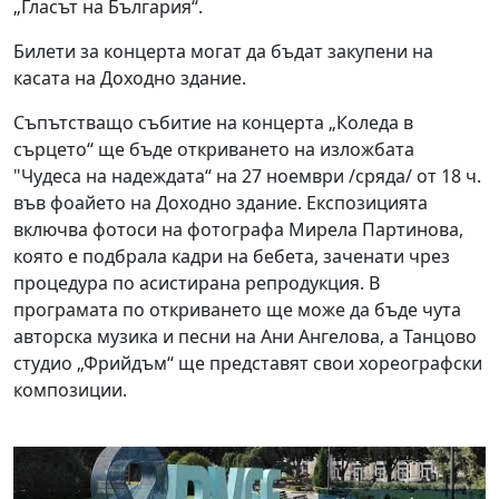
„Гласът на България“.
Билети за концерта могат да бъдат закупени на
касата на Доходно здание.
Съпътстващо събитие на концерта „Коледа в
сърцето“ ще бъде откриването на изложбата
"Чудеса на надеждата“ на 27 ноември /сряда/ от 18 ч.
във фоайето на Доходно здание. Експозицията
включва фотоси на фотографа Мирела Партинова,
която е подбрала кадри на бебета, заченати чрез
процедура по асистирана репродукция. В
програмата по откриването ще може да бъде чута
авторска музика и песни на Ани Ангелова, а Танцово
студио „Фрийдъм“ ще представят свои хореографски
композиции.