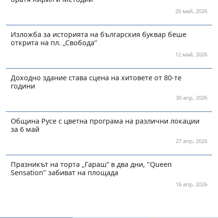
20 май, 2026
Изложба за историята на българския буквар беше
открита на пл. „Свобода“
12 май, 2026
Доходно здание става сцена на хитовете от 80-те
години
30 апр, 2026
Община Русе с цветна програма на различни локации
за 6 май
27 апр, 2026
Празникът на торта „Гараш“ в два дни, "Queen
Sensation" забиват на площада
16 апр, 2026