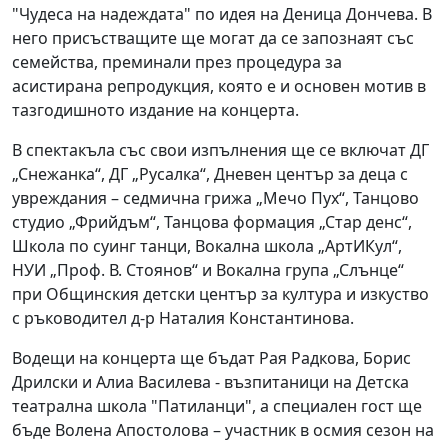
"Чудеса на надеждата" по идея на Деница Дончева. В
него присъстващите ще могат да се запознаят със
семейства, преминали през процедура за
асистирана репродукция, която е и основен мотив в
тазгодишното издание на концерта.
В спектакъла със свои изпълнения ще се включат ДГ
„Снежанка“, ДГ „Русалка“, Дневен център за деца с
увреждания – седмична грижа „Мечо Пух“, Танцово
студио „Фрийдъм“, Танцова формация „Стар денс“,
Школа по суинг танци, Вокална школа „АртИКул“,
НУИ „Проф. В. Стоянов“ и Вокална група „Слънце“
при Общинския детски център за култура и изкуство
с ръководител д-р Наталия Константинова.
Водещи на концерта ще бъдат Рая Радкова, Борис
Дрилски и Алиа Василева - възпитаници на Детска
театрална школа "Патиланци", а специален гост ще
бъде Волена Апостолова – участник в осмия сезон на