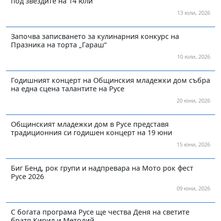
под звездите на 14 юли
13 юли, 2026
Започва записването за кулинарния конкурс на
Празника на торта „Гараш“
10 юли, 2026
Годишният концерт на Общинския младежки дом събра
на една сцена талантите на Русе
20 юни, 2026
Общинският младежки дом в Русе представя
традиционния си годишен концерт на 19 юни
15 юни, 2026
Биг Бенд, рок групи и надпревара на Мото рок фест
Русе 2026
09 юни, 2026
С богата програма Русе ще чества Деня на светите
братя Кирил и Методий