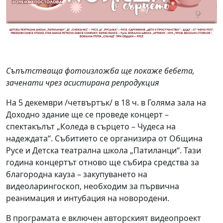
Съпътстваща фотоизложба ще покаже бебета,
заченати чрез асистирана репродукция
На 5 декември /четвъртък/ в 18 ч. в Голяма зала на
Доходно здание ще се проведе концерт –
спектакълът „Коледа в сърцето – Чудеса на
надеждата“. Събитието се организира от Община
Русе и Детска театрална школа „Патиланци“. Тази
година концертът отново ще събира средства за
благородна кауза – закупуването на
видеоларингоскоп, необходим за първична
реанимация и интубация на новородени.
В програмата е включен авторският видеопроект