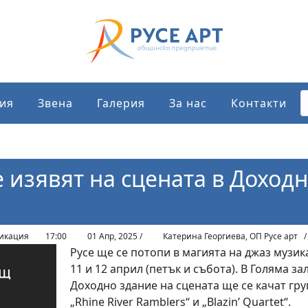
ия
Звена
Галерия
За нас
Контакти
 изявят на сцената в Доход
икация
17:00
01 Апр, 2025 /
Катерина Георгиева, ОП Русе арт
Русе ще се потопи в магията на джаз музик
11 и 12 април (петък и събота). В Голяма за
Доходно здание на сцената ще се качат гру
„Rhine River Ramblers“ и „Blazin’ Quartet“.