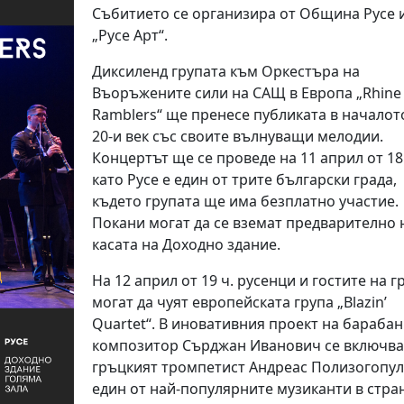
Събитието се организира от Община Русе 
„Русе Арт“.
Диксиленд групата към Оркестъра на
Въоръжените сили на САЩ в Европа „Rhine 
Ramblers“ ще пренесе публиката в началот
20-и век със своите вълнуващи мелодии.
Концертът ще се проведе на 11 април от 18 
като Русе е един от трите български града,
където групата ще има безплатно участие.
Покани могат да се вземат предварително 
касата на Доходно здание.
На 12 април от 19 ч. русенци и гостите на г
могат да чуят европейската група „Blazin’
Quartet“. В иновативния проект на барабан
композитор Сърджан Иванович се включва
гръцкият тромпетист Андреас Полизогопул
един от най-популярните музиканти в стра