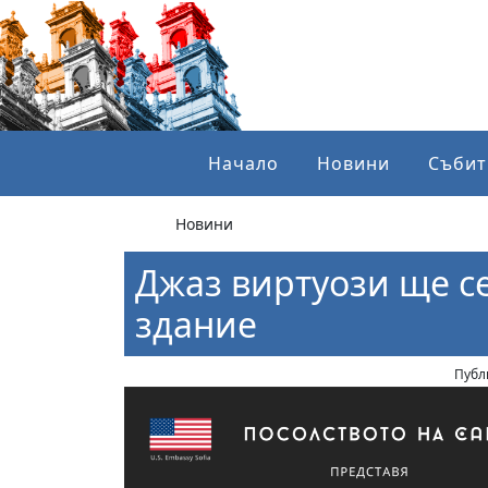
Начало
Новини
Събит
Новини
Джаз виртуози ще се
здание
Публ