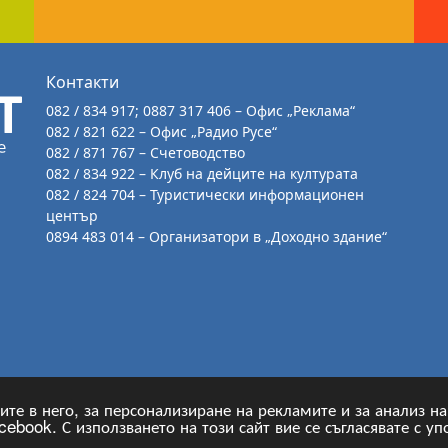
Контакти
082 / 834 917; 0887 317 406 – Офис „Реклама“
082 / 821 622 – Офис „Радио Русе“
082 / 871 767 – Счетоводство
082 / 834 922 – Клуб на дейците на културата
082 / 824 704 – Туристически информационен
център
0894 483 014 – Организатори в „Доходно здание“
угите в него, за персонализиране на рекламите и за анализ 
ebook. С използването на този сайт вие се съгласявате с уп
-2026, v.1.11,
ОП „Русе Арт“
, Уеб Дизайн и програмира