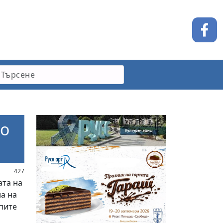
но
 /
427
ата на
ла на
пите