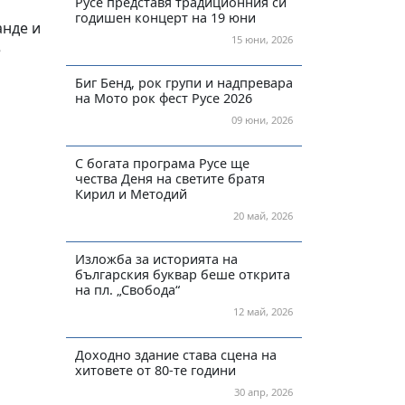
Русе представя традиционния си
годишен концерт на 19 юни
анде и
15 юни, 2026
е
Биг Бенд, рок групи и надпревара
на Мото рок фест Русе 2026
09 юни, 2026
С богата програма Русе ще
чества Деня на светите братя
Кирил и Методий
20 май, 2026
Изложба за историята на
българския буквар беше открита
на пл. „Свобода“
12 май, 2026
Доходно здание става сцена на
хитовете от 80-те години
30 апр, 2026