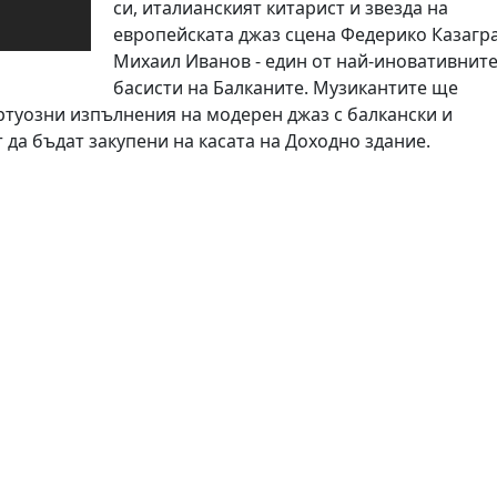
си, италианският китарист и звезда на
европейската джаз сцена Федерико Казагр
Михаил Иванов - един от най-иновативнит
басисти на Балканите. Музикантите ще
туозни изпълнения на модерен джаз с балкански и
да бъдат закупени на касата на Доходно здание.