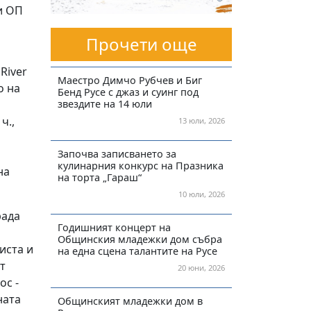
и ОП
Прочети още
River
Маестро Димчо Рубчев и Биг
о на
Бенд Русе с джаз и суинг под
звездите на 14 юли
ч.,
13 юли, 2026
Започва записването за
кулинарния конкурс на Празника
на
на торта „Гараш“
10 юли, 2026
рада
Годишният концерт на
Общинския младежки дом събра
иста и
на една сцена талантите на Русе
т
20 юни, 2026
ос -
ната
Общинският младежки дом в