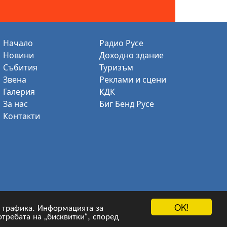
Начало
Радио Русе
Новини
Доходно здание
Събития
Туризъм
Звена
Реклами и сцени
Галерия
КДК
За нас
Биг Бенд Русе
Контакти
OK!
на трафика. Информацията за
отребата на „бисквитки“, според
не :
Гейт.БГ ЕООД