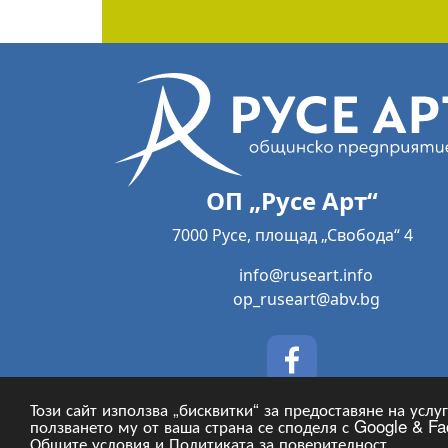
ОП „Русе Арт“
7000 Русе, площад „Свобода“ 4
info@ruseart.info
op_ruseart@abv.bg
Този сайт използва „бисквитки“ за предоставяне на усл
ползването му от ваша страна се споделя с Google & Fac
Общите условия
и
Политиката за поверителност
.
Copyright © 2024