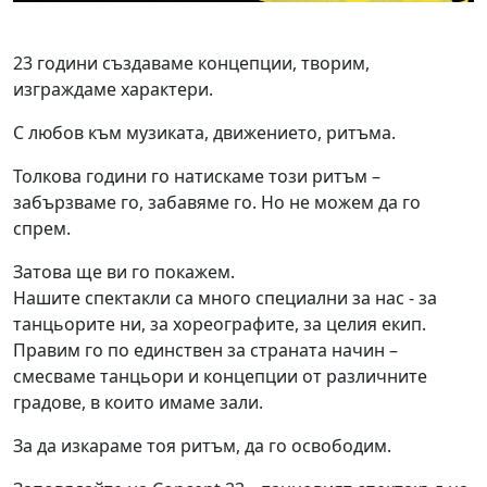
23 години създаваме концепции, творим,
изграждаме характери.
С любов към музиката, движението, ритъма.
Толкова години го натискаме този ритъм –
забързваме го, забавяме го. Но не можем да го
спрем.
Затова ще ви го покажем.
Нашите спектакли са много специални за нас - за
танцьорите ни, за хореографите, за целия екип.
Правим го по единствен за страната начин –
смесваме танцьори и концепции от различните
градове, в които имаме зали.
За да изкараме тоя ритъм, да го освободим.