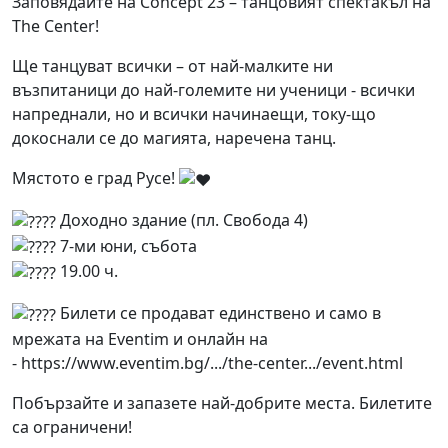
Заповядайте на Concept 23 – танцовият спектакъл на
The Center!
Ще танцуват всички – от най-малките ни
възпитаници до най-големите ни ученици - всички
напреднали, но и всички начинаещи, току-що
докоснали се до магията, наречена танц.
Мястото е град Русе!
Доходно здание (пл. Свобода 4)
7-ми юни, събота
19.00 ч.
Билети се продават единствено и само в
мрежата на Eventim и онлайн на
-
https://www.eventim.bg/.../the-center.../event.html
Побързайте и запазете най-добрите места. Билетите
са ограничени!