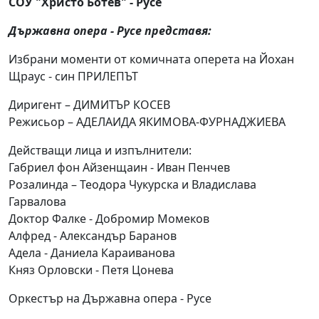
СОУ "Христо Ботев" - Русе
Държавна опера - Русе представя:
Избрани моменти от комичната оперета на Йохан
Щраус - син ПРИЛЕПЪТ
Диригент – ДИМИТЪР КОСЕВ
Режисьор – АДЕЛАИДА ЯКИМОВА-ФУРНАДЖИЕВА
Действащи лица и изпълнители:
Габриел фон Айзенщаин - Иван Пенчев
Розалинда – Теодора Чукурска и Владислава
Гарвалова
Доктор Фалке - Добромир Момеков
Алфред - Александър Баранов
Адела - Даниела Караиванова
Княз Орловски - Петя Цонева
Оркестър на Държавна опера - Русе