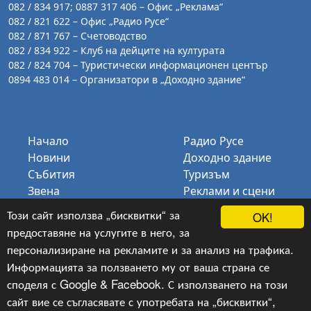
082 / 834 917; 0887 317 406 – Офис „Реклама“
082 / 821 622 – Офис „Радио Русе“
082 / 871 767 – Счетоводство
082 / 834 922 – Клуб на дейците на културата
082 / 824 704 – Туристически информационен център
0894 483 014 – Организатори в „Доходно здание“
Начало
Радио Русе
Новини
Доходно здание
Събития
Туризъм
Звена
Реклами и сцени
Галерия
КДК
Този сайт използва „бисквитки“ за
OK!
За нас
Биг Бенд Русе
предоставяне на услугите в него, за
Контакти
персонализиране на рекламите и за анализ на трафика.
Информацията за ползването му от ваша страна се
споделя с Google & Facebook. С използването на този
сайт вие се съгласявате с употребата на „бисквитки“,
Copyright © 2024-2026, v.1.11,
ОП „Русе Арт“
, Уеб