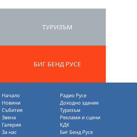
ТУРИЗЪМ
БИГ БЕНД РУСЕ
Начало
Радио Русе
Новини
Доходно здание
Събития
Туризъм
Звена
Реклами и сцени
Галерия
КДК
За нас
Биг Бенд Русе