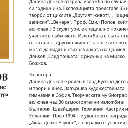
Даниел Дянков открива изложба по случай 
си годишнина. Експозицията представя 35 
творби от циклите „Другият живот“, „Нощн
записки“, „Вечеря“. Проф. Емил Попов, койт
включва с 3 скулптури, е специално покане
участие в събитието. Изложбата е съпътст
от каталог „Другият живот“, а посетителит
могат да видят и стихосбирката на Даниел
Дянков „След точката“ с рисунки на Милко
Божков.
За автора:
Даниел Дянков е роден в град Русе, където
и твори и днес. Завършва Художествената
гимназия в София. Творческата му биогра
включва над 30 самостоятелни изложби в
България, Швейцария, Германия, Австрия и
Холандия. През 1994 г. е удостоен с награда
„Акад. Дечко Узунов”, с награди от участия 