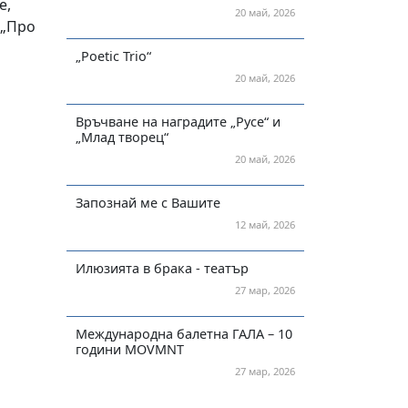
е,
20 май, 2026
 „Про
„Poetic Trio“
20 май, 2026
Връчване на наградите „Русе“ и
„Млад творец“
20 май, 2026
Запознай ме с Вашите
12 май, 2026
Илюзията в брака - театър
27 мар, 2026
Международна балетна ГАЛА – 10
години MOVMNT
27 мар, 2026