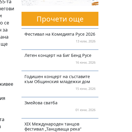
55-та
негови
и
Прочети още
о се
н за
Фестивал на Комедията Русе 2026
вана
13 юли, 2026
е ще
Летен концерт на Биг Бенд Русе
16 юни, 2026
Годишен концерт на съставите
към Общинския младежки дом
 живее
15 юни, 2026
фия
Змейова сватба
01 юни, 2026
та
XIX Международен танцов
в
фестивал „Танцуваща река“