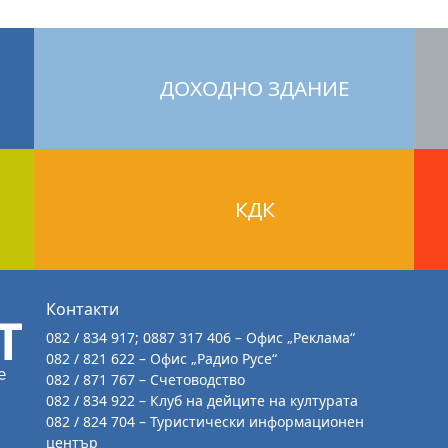
ДОХОДНО ЗДАНИЕ
КДК
Контакти
082 / 834 917; 0887 317 406 – Офис „Реклама“
082 / 821 622 – Офис „Радио Русе“
082 / 871 767 – Счетоводство
082 / 834 922 – Клуб на дейците на културата
082 / 824 704 – Туристически информационен
център