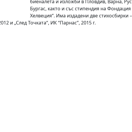
биеналета и изложби в Пловдив, Варна, Рус
Бургас, както и със стипендия на Фондация
Хелвеция“. Има издадени две стихосбирки –
012 и „След Точката“, ИК “Парнас”, 2015 г.