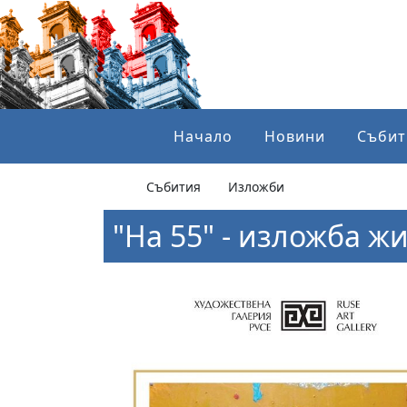
Начало
Новини
Събит
Събития
Изложби
"На 55" - изложба ж