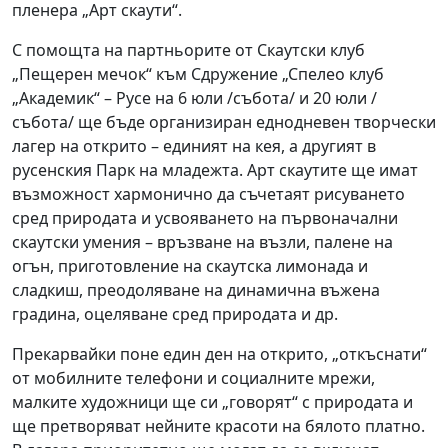
пленера „Арт скаути“.
С помощта на партньорите от Скаутски клуб
„Пещерен мечок“ към Сдружение „Спелео клуб
„Академик“ – Русе на 6 юли /събота/ и 20 юли /
събота/ ще бъде организиран еднодневен творчески
лагер на открито – единият на кея, а другият в
русенския Парк на младежта. Арт скаутите ще имат
възможност хармонично да съчетаят рисуването
сред природата и усвояването на първоначални
скаутски умения – връзване на възли, палене на
огън, приготовление на скаутска лимонада и
сладкиш, преодоляване на динамична въжена
градина, оцеляване сред природата и др.
Прекарвайки поне един ден на открито, „откъснати“
от мобилните телефони и социалните мрежи,
малките художници ще си „говорят“ с природата и
ще претворяват нейните красоти на бялото платно.