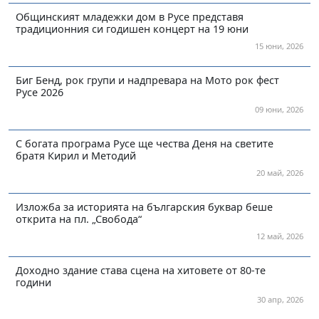
Общинският младежки дом в Русе представя
традиционния си годишен концерт на 19 юни
15 юни, 2026
Биг Бенд, рок групи и надпревара на Мото рок фест
Русе 2026
09 юни, 2026
С богата програма Русе ще чества Деня на светите
братя Кирил и Методий
20 май, 2026
Изложба за историята на българския буквар беше
открита на пл. „Свобода“
12 май, 2026
Доходно здание става сцена на хитовете от 80-те
години
30 апр, 2026