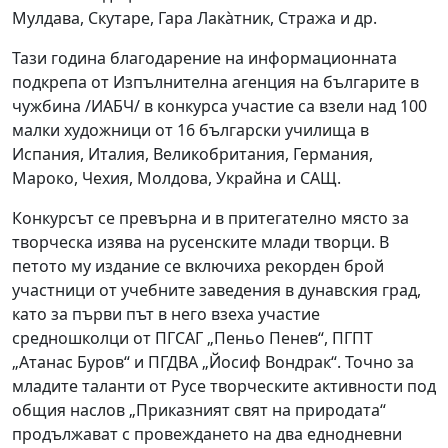
Мулдава, Скутаре, Гара Лака̀тник, Стража и др.
Тази година благодарение на информационната
подкрепа от Изпълнителна агенция на българите в
чужбина /ИАБЧ/ в конкурса участие са взели над 100
малки художници от 16 български училища в
Испания, Италия, Великобритания, Германия,
Мароко, Чехия, Молдова, Украйна и САЩ.
Конкурсът се превърна и в притегателно място за
творческа изява на русенските млади творци. В
петото му издание се включиха рекорден брой
участници от учебните заведения в дунавския град,
като за първи път в него взеха участие
средношколци от ПГСАГ „Пеньо Пенев“, ПГПТ
„Атанас Буров“ и ПГДВА „Йосиф Вондрак“. Точно за
младите таланти от Русе творческите активности под
общия наслов „Приказният свят на природата“
продължават с провеждането на два еднодневни