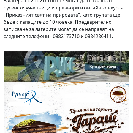
В лагера приоритетно ще могат да се включат
русенски участници и призьори в онлайн конкурса
„Приказният свят на природата“, като групата ще
бъде с капаците до 10 човека. Предварително
записване за лагерите могат да се направят на
следните телефони - 0882173710 и 0884286411.