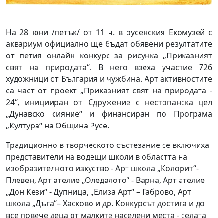
На 28 юни /петък/ от 11 ч. в русенския Екомузей с
аквариум официално ще бъдат обявени резултатите
от петия онлайн конкурс за рисунка „Приказният
свят на природата“. В него взеха участие 726
художници от България и чужбина. Арт активностите
са част от проект „Приказният свят на природата -
24“, иницииран от Сдружение с нестопанска цел
„Дунавско сияние“ и финансиран по Програма
„Култура“ на Община Русе.
Традиционно в творческото състезание се включиха
представители на водещи школи в областта на
изобразителното изкуство - Арт школа „Колорит“-
Плевен, Арт ателие „Оледалото“ - Варна, Арт ателие
„Дон Кези“ - Дупница, „Елиза Арт“ – Габрово, Арт
школа „Дъга“– Хасково и др. Конкурсът достига и до
все повече деца от малките населени места - селата