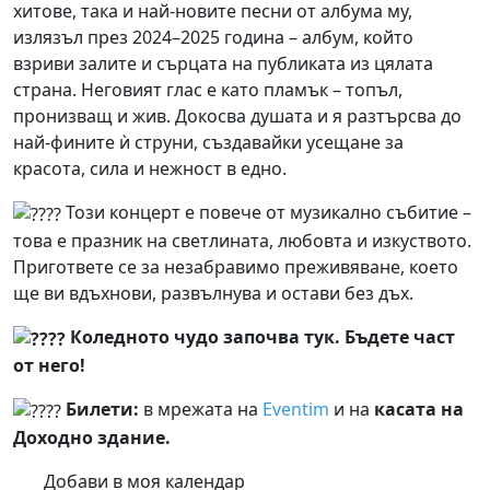
хитове, така и най-новите песни от албума му,
излязъл през 2024–2025 година – албум, който
взриви залите и сърцата на публиката из цялата
страна. Неговият глас е като пламък – топъл,
пронизващ и жив. Докосва душата и я разтърсва до
най-фините ѝ струни, създавайки усещане за
красота, сила и нежност в едно.
Този концерт е повече от музикално събитие –
това е празник на светлината, любовта и изкуството.
Пригответе се за незабравимо преживяване, което
ще ви вдъхнови, развълнува и остави без дъх.
Коледното чудо започва тук. Бъдете част
от него!
Билети:
в мрежата на
Eventim
и на
касата на
Доходно здание.
Добави в моя календар