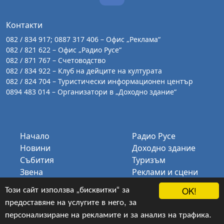
Контакти
082 / 834 917; 0887 317 406 – Офис „Реклама“
082 / 821 622 – Офис „Радио Русе“
082 / 871 767 – Счетоводство
082 / 834 922 – Клуб на дейците на културата
082 / 824 704 – Туристически информационен център
0894 483 014 – Организатори в „Доходно здание“
Начало
Радио Русе
Новини
Доходно здание
Събития
Туризъм
Звена
Реклами и сцени
Галерия
КДК
Този сайт използва „бисквитки“ за
OK!
За нас
Биг Бенд Русе
предоставяне на услугите в него, за
Контакти
персонализиране на рекламите и за анализ на трафика.