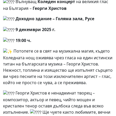
Вълнуващ
Коледен концерт
на великия глас
на България –
Георги Христов
Доходно здание – Голяма зала, Русе
9 декември 2025 г.
19:00 ч.
Потопете се в свят на музикална магия, където
Коледната нощ оживява чрез гласа на един истински
титан на българската музика – Георги Христов.
Нежност, топлина и изящество ще изпълнят сърцето
ви чрез песните на този изключителен артист – глас,
който не просто се чува, а се преживява.
Георги Христов е ненадминат творец –
композитор, актьор и певец, чийто мощен и
кристален тенор оставя дълбока следа във всяко
изпълнение.
Ще чуете както любимите, вечни