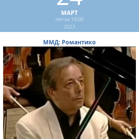
МАРТ
петък
19:00
2023
ММД: Романтико