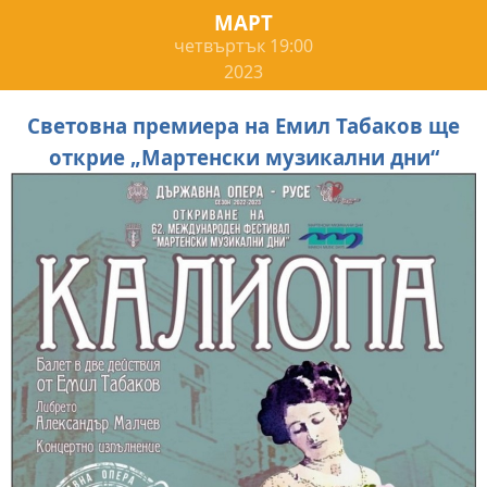
МАРТ
четвъртък
19:00
2023
Световна премиера на Емил Табаков ще
открие „Мартенски музикални дни“