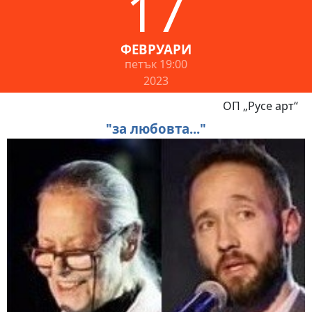
17
ФЕВРУАРИ
петък
19:00
2023
ОП „Русе арт“
"за любовта..."