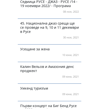
Седмица РУСЕ - ДЖАЗ - РУСЕ /14 -
19 ноември 2022/ - Програма
08 ное, 2022
45. Национална джаз среща ще
се проведе на 9, 10 и 11 декември
в Русе
30 ное, 2021
Усещане за жена
10 юни, 2021
Калин Вельов и Амазония денс
проджект
09 юни, 2021
Уикенд туризъм
09 юни, 2021
Първи концерт на Биг Бенд Русе