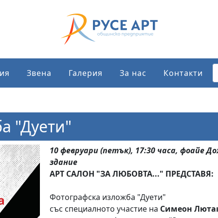
ия
Звена
Галерия
За нас
Контакти
а "Дуети"
10 февруари (петък), 17:30 часа, фоайе Д
здание
АРТ САЛОН "ЗА ЛЮБОВТА..." ПРЕДСТАВЯ:
Фотографска изложба "Дуети"
със специалното участие на
Симеон Люта