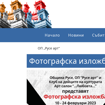
Начало
Новини
Събит
ОП „Русе арт“
Фотографска изложб