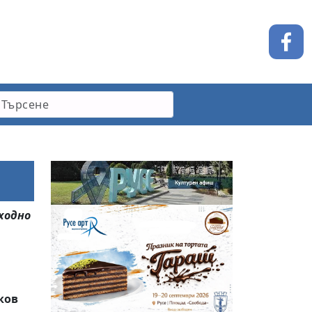
оходно
ков