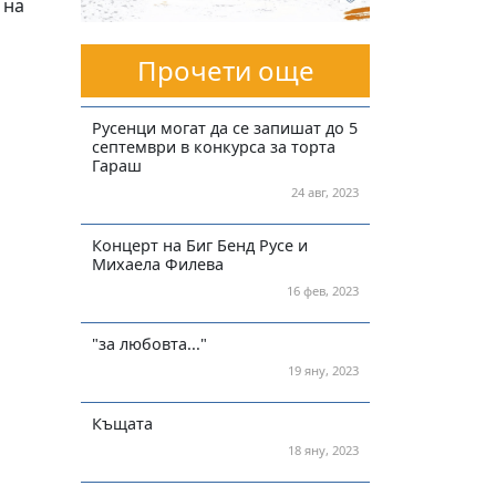
 на
Прочети още
Русенци могат да се запишат до 5
септември в конкурса за торта
Гараш
24 авг, 2023
Концерт на Биг Бенд Русе и
Михаела Филева
16 фев, 2023
"за любовта..."
19 яну, 2023
Къщата
18 яну, 2023