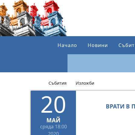
Начало
Новини
Събит
Събития
Изложби
20
ВРАТИ В 
МАЙ
сряда
18:00
2020