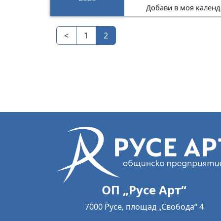
Добави в моя календ
<
1
2
ОП „Русе Арт“
7000 Русе, площад „Свобода“ 4