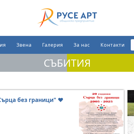
ия
Звена
Галерия
За нас
Контакти
СЪБИТИЯ
Сърца без граници" ❤️