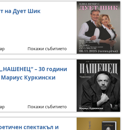
т на Дует Шик
ар
Покажи събитието
„НАШЕНЕЦ“ – 30 години
с Мариус Куркински
ар
Покажи събитието
оетичен спектакъл и