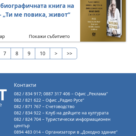
обиографичната книга на
 „Ти ме повика, живот“
ар
Покажи събитието
7
8
9
10
>
>>
Контакти
082 / 834 917; 0887 317 406 – Офис „Реклама“
082 / 821 622 – Офис „Радио Русе“
082 / 871 767 – Счетоводство
082 / 834 922 – Клуб на дейците на културата
082 / 824 704 – Туристически информационен
център
0894 483 014 – Организатори в „Доходно здание“