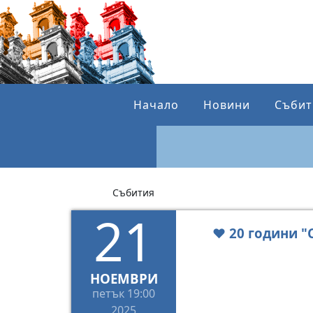
Начало
Новини
Събит
Събития
21
❤️ 20 години "
НОЕМВРИ
петък
19:00
2025