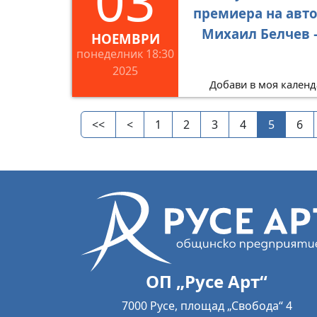
03
премиера на авт
Михаил Белчев –
НОЕМВРИ
понеделник
18:30
2025
Добави в моя календ
<<
<
1
2
3
4
5
6
ОП „Русе Арт“
7000 Русе, площад „Свобода“ 4