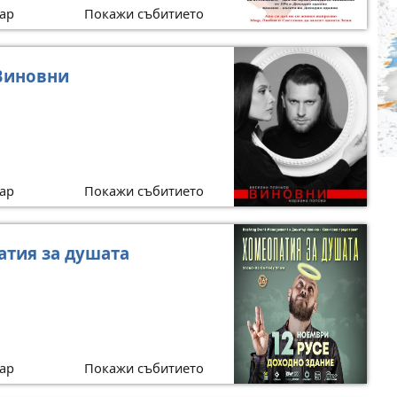
ар
Покажи събитието
Виновни
ар
Покажи събитието
атия за душата
ар
Покажи събитието